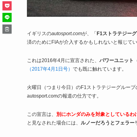
イギリスの
autosport.com
が、「
F1ストラテジー
済のためにFIAが介入するかもしれないと報じて
これは2016年4月に宣言された、
パワーユニット
（2017年4月1日号）
でも既に触れています。
火曜日（つまり今日）のF1ストラテジーグルー
autosport.comの報道の仕方です。
この宣言は、
別にホンダのみを対象としているわ
と見なされた場合には、
ルノーだろうとフェラー