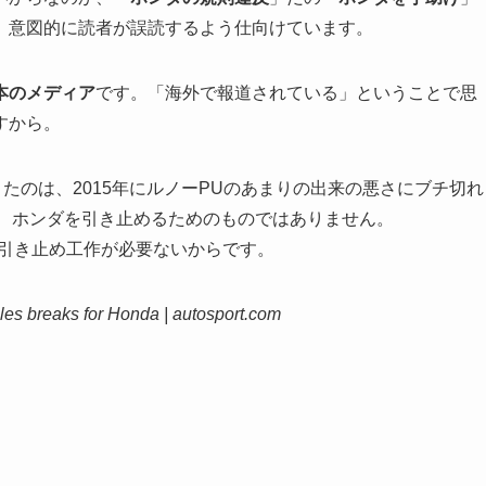
、意図的に読者が誤読するよう仕向けています。
本のメディア
です。「海外で報道されている」ということで思
すから。
きたのは、2015年にルノーPUのあまりの出来の悪さにブチ切れ
、ホンダを引き止めるためのものではありません。
、引き止め工作が必要ないからです。
ules breaks for Honda | autosport.com