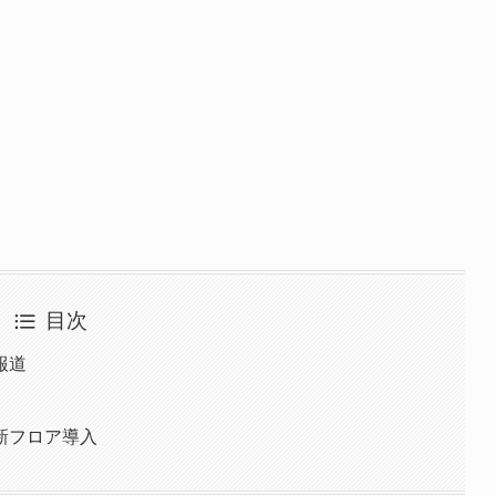
目次
報道
新フロア導入