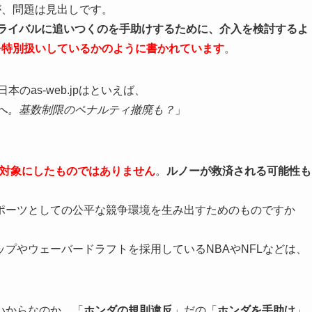
ますが、問題は見出しです。
のライバルに追いつくのを手助けするために、介入を検討するよ
けを特別扱いしているかのように書かれています
。
日本のas-web.jpはといえば、
議へ。基数制限のペナルティ撤廃も？
」
を対象にしたものではありません
。
ルノーが救済される可能性も
ポーツとしての公平な競争環境を生み出すためのものですか
プやウェーバードラフトを採用しているNBAやNFLなどは、
いからなのか、「
ホンダの規則違反
」だの「
ホンダを手助け
」