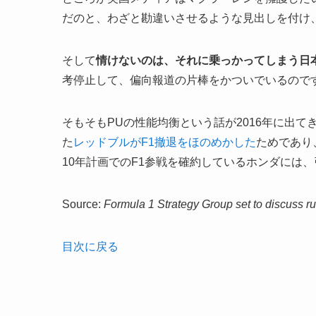
だのと、わざと勘違いさせるような見出しを付け
そして
情けないのは、それに乗っかってしまう日
考停止して、偏向報道の片棒をかついでいるので
そもそもPUの性能均衡という話が2016年に出て
た
レッドブルがF1撤退をほのめかした
ためであり
10年計画でのF1参戦を確約しているホンダには
Source:
Formula 1 Strategy Group set to discuss r
目次に戻る