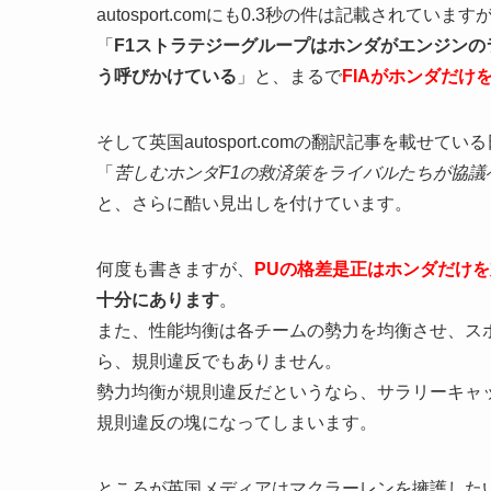
autosport.comにも0.3秒の件は記載されてい
「
F1ストラテジーグループはホンダがエンジン
う呼びかけている
」と、まるで
FIAがホンダだ
そして英国autosport.comの翻訳記事を載せている
「
苦しむホンダF1の救済策をライバルたちが協
と、さらに酷い見出しを付けています。
何度も書きますが、
PUの格差是正はホンダだけ
十分にあります
。
また、性能均衡は各チームの勢力を均衡させ、ス
ら、規則違反でもありません。
勢力均衡が規則違反だというなら、サラリーキャッ
規則違反の塊になってしまいます。
ところが英国メディアはマクラーレンを擁護した